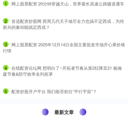
1
​网上股票配资 20分钟穿越天山，世界最长高速公路隧道通车
2
​首选配资炒股网 西周几代天子倾尽全力也搞不定西戎，为何
新兴的秦却能搞定西戎？
3
​网上股票配资 2025年12月14日全国主要批发市场开心果价格
行情
4
​在线配资论坛网 想明白了~开拓者节奏从第2狂降至21 杨瀚
森节奏&防守效率名列前茅
5
​配资炒股开户平台 我们能否前往“平行宇宙”？
最新文章