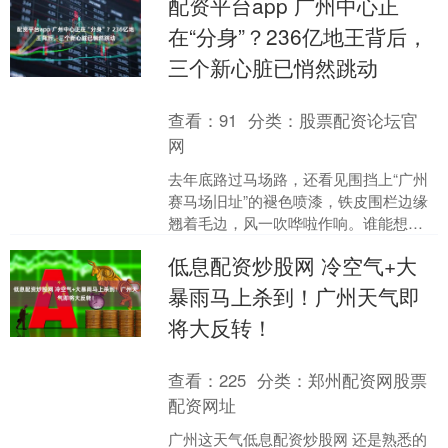
配资平台app 广州中心正
在“分身”？236亿地王背后，
三个新心脏已悄然跳动
查看：
91
分类：
股票配资论坛官
网
去年底路过马场路，还看见围挡上“广州
赛马场旧址”的褪色喷漆，铁皮围栏边缘
翘着毛边，风一吹哗啦作响。谁能想
到，就在这片尘土未净的空地上，今年2
低息配资炒股网 冷空气+大
月底一场土拍直接烧穿....
暴雨马上杀到！广州天气即
将大反转！
查看：
225
分类：
郑州配资网股票
配资网址
广州这天气低息配资炒股网 还是熟悉的