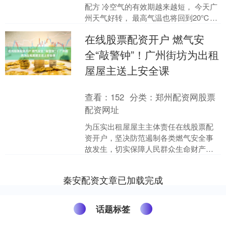
配方 冷空气的有效期越来越短， 今天广
州天气好转， 最高气温也将回到20℃以
上。 这波降温并不会持续太久 今天起气
在线股票配资开户 燃气安
温又会明显....
全“敲警钟”！广州街坊为出租
屋屋主送上安全课
查看：
152
分类：
郑州配资网股票
配资网址
为压实出租屋屋主主体责任在线股票配
资开户，坚决防范遏制各类燃气安全事
故发生，切实保障人民群众生命财产安
全与辖区安全稳定，近日，广州街坊联
合多部门分别在广州市花都....
秦安配资文章已加载完成
话题标签