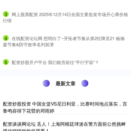
3
​网上股票配资 2025年12月14日全国主要批发市场开心果价格
行情
4
​在线配资论坛网 想明白了~开拓者节奏从第2狂降至21 杨瀚
森节奏&防守效率名列前茅
5
​配资炒股开户平台 我们能否前往“平行宇宙”？
最新文章
配资炒股投资 中国女篮VS尼日利亚，比赛时间地点落实，宫
鲁鸣容得下花臂的邓雨婷
配资谈谈网论坛 丢人！上海阿根廷球迷在警方面前公然挑衅
模仿猩猩种族歧视黑人